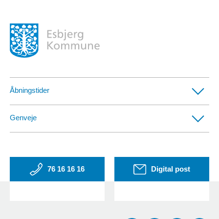
Åbningstider
Borgerservicecentre
Genveje
Afdelinger med særlige telefontider
CVR- og SE-numre
EAN-numre
76 16 16 16
Digital post
Klag over online-køb