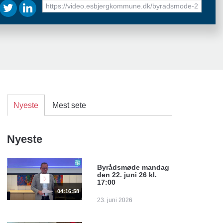
URL
to
share
Nyeste
Mest sete
Nyeste
Byrådsmøde mandag
den 22. juni 26 kl.
17:00
04:16:58
23. juni 2026