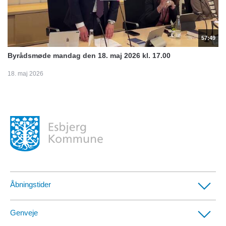
57:49
Byrådsmøde mandag den 18. maj 2026 kl. 17.00
18. maj 2026
Åbningstider
Borgerservicecentre
Genveje