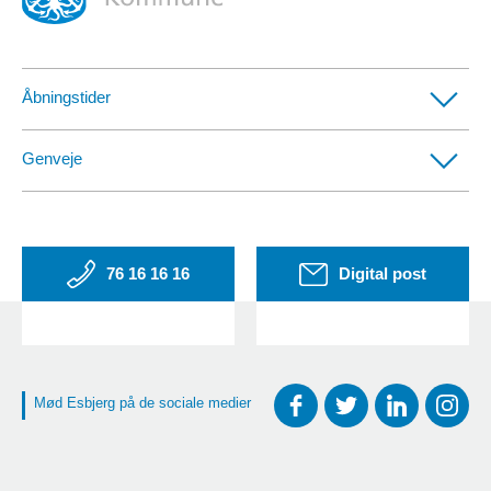
Åbningstider
Borgerservicecentre
Genveje
Afdelinger med særlige telefontider
CVR- og SE-numre
EAN-numre
76 16 16 16
Digital post
Klag over online-køb
Mød Esbjerg på de sociale medier