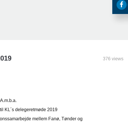
2019
376 views
A.m.b.a.
 til KL´s delegeretmøde 2019
tionssamarbejde mellem Fanø, Tønder og