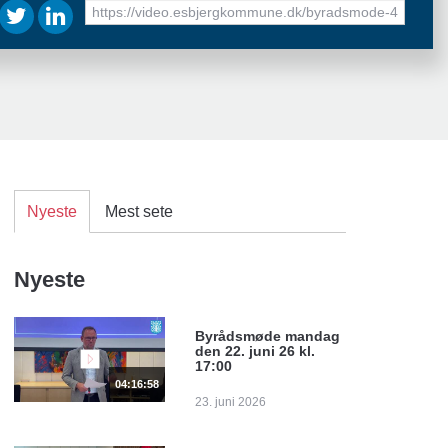
URL
to
share
Nyeste
Mest sete
Nyeste
Byrådsmøde mandag
den 22. juni 26 kl.
17:00
04:16:58
23. juni 2026