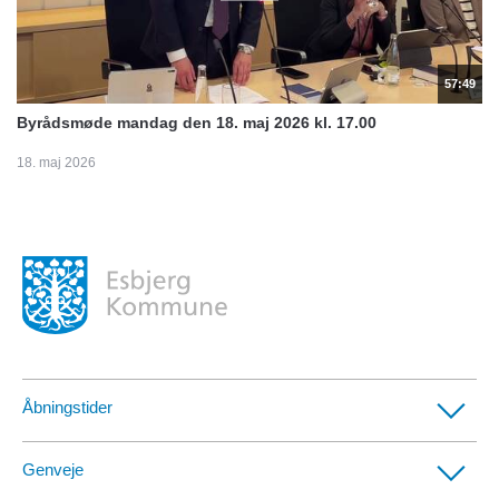
57:49
Byrådsmøde mandag den 18. maj 2026 kl. 17.00
18. maj 2026
Åbningstider
Borgerservicecentre
Genveje