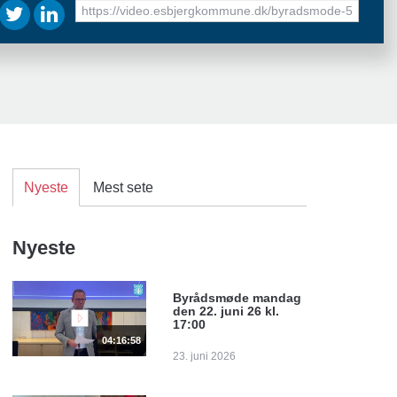
URL
to
share
Nyeste
Mest sete
Nyeste
Byrådsmøde mandag
den 22. juni 26 kl.
17:00
04:16:58
23. juni 2026