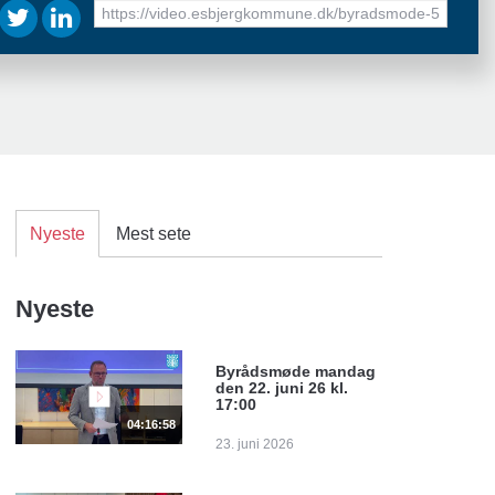
URL
to
share
Nyeste
Mest sete
Nyeste
Byrådsmøde mandag
den 22. juni 26 kl.
17:00
04:16:58
23. juni 2026