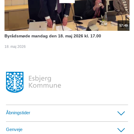
57:49
Byrådsmøde mandag den 18. maj 2026 kl. 17.00
18. maj 2026
Åbningstider
Borgerservicecentre
Genveje