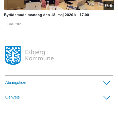
57:49
Byrådsmøde mandag den 18. maj 2026 kl. 17.00
18. maj 2026
Åbningstider
Borgerservicecentre
Genveje
Afdelinger med særlige telefontider
CVR- og SE-numre