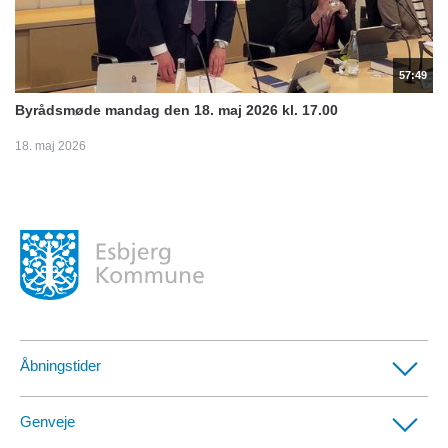
57:49
Byrådsmøde mandag den 18. maj 2026 kl. 17.00
18. maj 2026
Åbningstider
Borgerservicecentre
Genveje