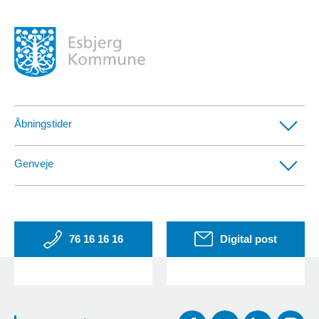
Åbningstider
Borgerservicecentre
Genveje
Afdelinger med særlige telefontider
CVR- og SE-numre
EAN-numre
76 16 16 16
Digital post
Klag over online-køb