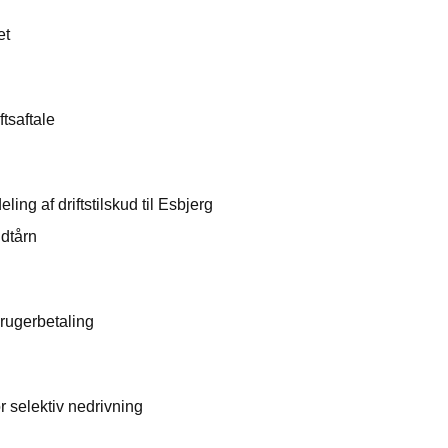
et
tsaftale
ing af driftstilskud til Esbjerg
ndtårn
rugerbetaling
 selektiv nedrivning