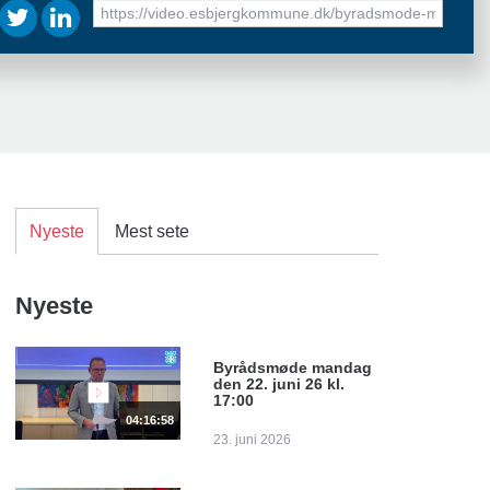
URL
to
share
Nyeste
Mest sete
Nyeste
Byrådsmøde mandag
den 22. juni 26 kl.
17:00
04:16:58
23. juni 2026