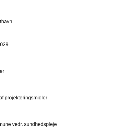
fthavn
2029
er
 af projekteringsmidler
mune vedr. sundhedspleje