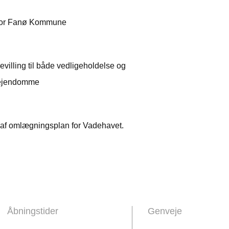
 for Fanø Kommune
villing til både vedligeholdelse og
sejendomme
e af omlægningsplan for Vadehavet.
Åbningstider
Genveje