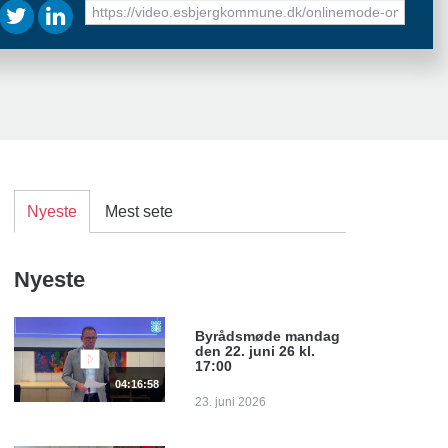
URL
to
share
Nyeste
Mest sete
Nyeste
Byrådsmøde mandag
den 22. juni 26 kl.
17:00
04:16:58
23. juni 2026