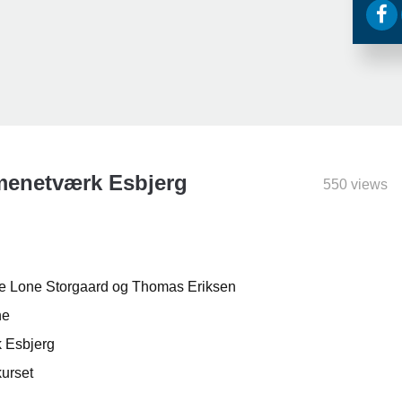
menetværk Esbjerg
550 views
e Lone Storgaard og Thomas Eriksen
ne
k Esbjerg
kurset