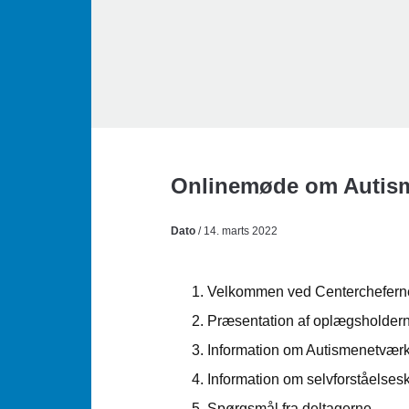
Onlinemøde om Autis
Dato
/ 14. marts 2022
Velkommen ved Centerchefern
Præsentation af oplægsholder
Information om Autismenetvær
Information om selvforståelses
Spørgsmål fra deltagerne